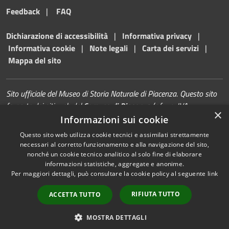
Feedback
|
FAQ
Dichiarazione di accessibilità
|
Informativa privacy
|
Informativa cookie
|
Note legali
|
Carta dei servizi
|
Mappa del sito
Sito ufficiale del Museo di Storia Naturale di Piacenza. Questo sito
fa parte dei siti web del
Comune di Piacenza
(c.f. - p. IVA
×
00229080338)
Informazioni sui cookie
Questo sito web utilizza cookie tecnici e assimilati strettamente
necessari al corretto funzionamento e alla navigazione del sito,
nonché un cookie tecnico analitico al solo fine di elaborare
informazioni statistiche, aggregate e anonime.
RSS
Copyright © 2026 • Museo di
Per maggiori dettagli, può consultare la cookie policy al seguente
link
Accessibilità
Storia Naturale | Piacenza •
Privacy
Municipium
Powered by
•
RIFIUTA TUTTO
ACCETTA TUTTO
Cookie
Accesso redazione
Mappa del sito
MOSTRA DETTAGLI