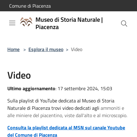
Salta al contenuto principale
Comune di Piacenza
Museo di Storia Naturale |
Piacenza
Home
>
Esplora il museo
>
Video
Video
Ultimo aggiornamento
: 17 settembre 2024, 15:03
Sulla playlist di YouTube dedicata al Museo di Storia
Naturale di Piacenza trovi video dedicati agli
ammoniti e
alle m
iniere del piacentino, viste dall'alto e al microscopio
.
Consulta la playlist dedicata al MSN sul canale Youtube
del Comune di Piacenza